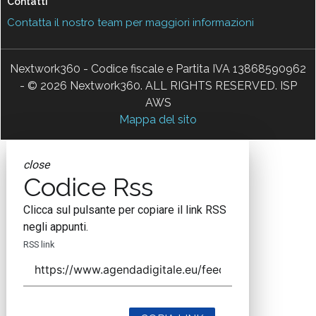
Contatti
Contatta il nostro team per maggiori informazioni
Nextwork360 - Codice fiscale e Partita IVA 13868590962
- © 2026 Nextwork360. ALL RIGHTS RESERVED. ISP
AWS
Mappa del sito
close
Codice Rss
Clicca sul pulsante per copiare il link RSS
negli appunti.
RSS link