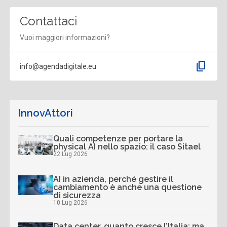
Contattaci
Vuoi maggiori informazioni?
content_copy
info@agendadigitale.eu
InnovAttori
Quali competenze per portare la
physical AI nello spazio: il caso Sitael
22 Lug 2026
AI in azienda, perché gestire il
cambiamento è anche una questione
di sicurezza
10 Lug 2026
Data center, quanto cresce l’Italia: ma