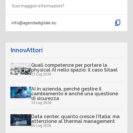
Vuoi maggiori informazioni?
content_copy
info@agendadigitale.eu
InnovAttori
Quali competenze per portare la
physical AI nello spazio: il caso Sitael
22 Lug 2026
AI in azienda, perché gestire il
cambiamento è anche una questione
di sicurezza
10 Lug 2026
Data center, quanto cresce l’Italia: ma
attenzione al thermal management
06 Lug 2026