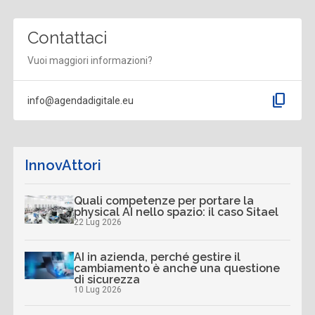
Contattaci
Vuoi maggiori informazioni?
content_copy
info@agendadigitale.eu
InnovAttori
Quali competenze per portare la
physical AI nello spazio: il caso Sitael
22 Lug 2026
AI in azienda, perché gestire il
cambiamento è anche una questione
di sicurezza
10 Lug 2026