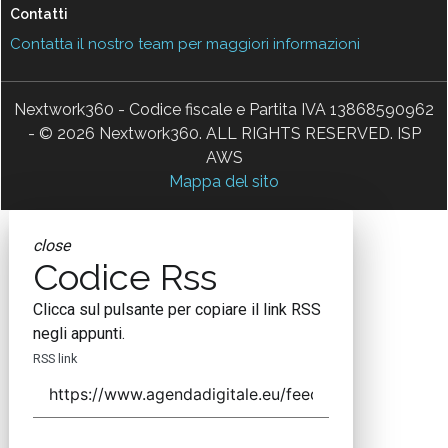
Contatti
Contatta il nostro team per maggiori informazioni
Nextwork360 - Codice fiscale e Partita IVA 13868590962
- © 2026 Nextwork360. ALL RIGHTS RESERVED. ISP
AWS
Mappa del sito
close
Codice Rss
Clicca sul pulsante per copiare il link RSS
negli appunti.
RSS link