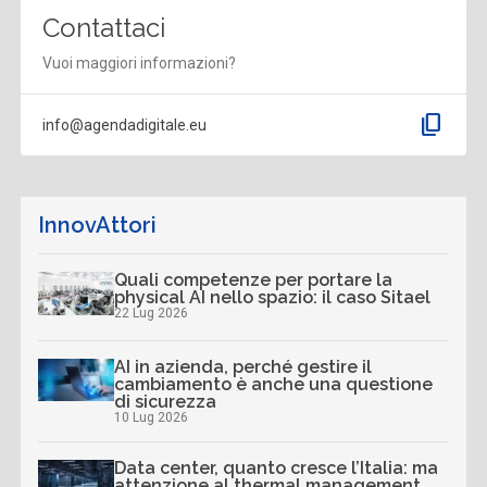
Contattaci
Vuoi maggiori informazioni?
content_copy
info@agendadigitale.eu
InnovAttori
Quali competenze per portare la
physical AI nello spazio: il caso Sitael
22 Lug 2026
AI in azienda, perché gestire il
cambiamento è anche una questione
di sicurezza
10 Lug 2026
Data center, quanto cresce l’Italia: ma
attenzione al thermal management