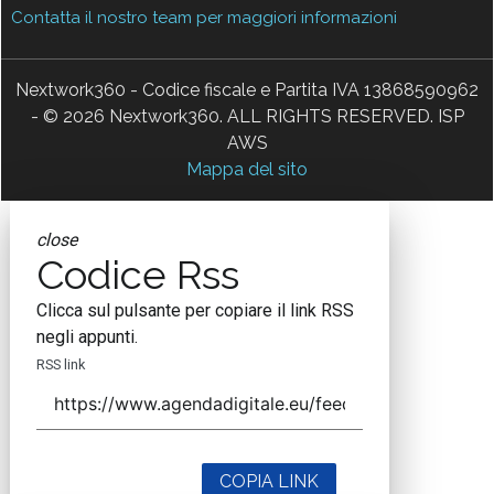
Contatta il nostro team per maggiori informazioni
Nextwork360 - Codice fiscale e Partita IVA 13868590962
- © 2026 Nextwork360. ALL RIGHTS RESERVED. ISP
AWS
Mappa del sito
close
Codice Rss
Clicca sul pulsante per copiare il link RSS
negli appunti.
RSS link
COPIA LINK