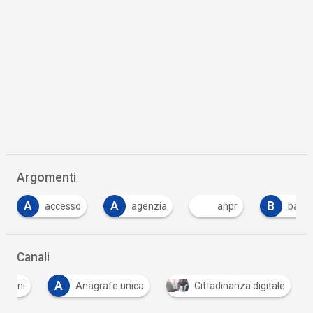
Argomenti
A
B
C
agenzia
anpr
banca
comuni
…
Canali
A
entini
Anagrafe unica
Cittadinanza digitale