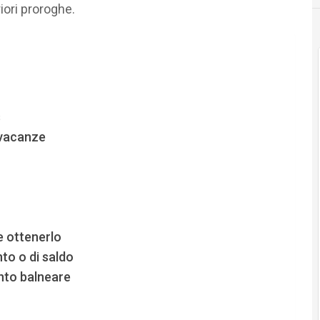
iori proroghe.
s
 vacanze
 ottenerlo
to o di saldo
nto balneare