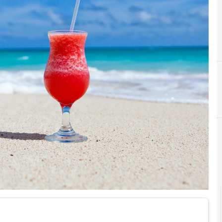
C
CIE