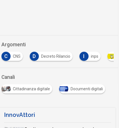
Argomenti
C
D
I
CNS
Decreto Rilancio
inps
pago
Canali
Cittadinanza digitale
Documenti digitali
InnovAttori