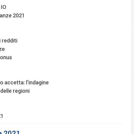
 IO
canze 2021
 redditi
ze
bonus
o accetta: l’indagine
delle regioni
21
e 2021