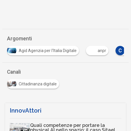
Argomenti
C
C
anpr
cad
Codice Amministrazione Digit
…
Canali
Cittadinanza digitale
InnovAttori
Quali competenze per portare la
physical AI nello spazio: il caso Sitael