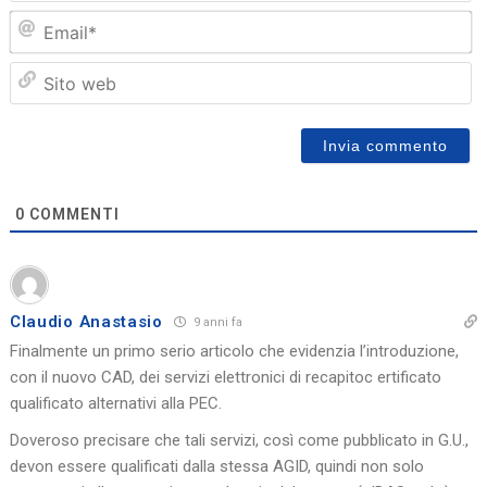
Em
Sit
we
0
COMMENTI
Claudio Anastasio
9 anni fa
Finalmente un primo serio articolo che evidenzia l’introduzione,
con il nuovo CAD, dei servizi elettronici di recapitoc ertificato
qualificato alternativi alla PEC.
Doveroso precisare che tali servizi, così come pubblicato in G.U.,
devon essere qualificati dalla stessa AGID, quindi non solo