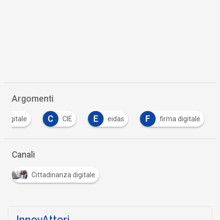
Argomenti
C
E
F
a Digitale
CIE
eidas
firma digitale
Canali
Cittadinanza digitale
InnovAttori