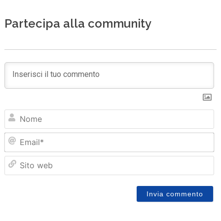
Partecipa alla community
N
Em
Sit
we