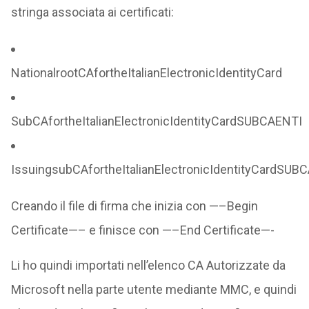
stringa associata ai certificati:
NationalrootCAfortheItalianElectronicIdentityCard
SubCAfortheItalianElectronicIdentityCardSUBCAENTI
IssuingsubCAfortheItalianElectronicIdentityCardSUB
Creando il file di firma che inizia con —–Begin
Certificate—– e finisce con —–End Certificate—-
Li ho quindi importati nell’elenco CA Autorizzate da
Microsoft nella parte utente mediante MMC, e quindi