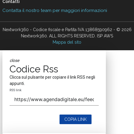
Contatti
Contatta il nostro team per maggiori informazioni
Nextwork360 - Codice fiscale e Partita IVA 13868590962 - © 2026
Nextwork360. ALL RIGHTS RESERVED. ISP AWS
Mappa del sito
close
Codice Rss
Clicca sul pulsante per copiare il link RSS negli
appunti.
RSS link
COPIA LINK