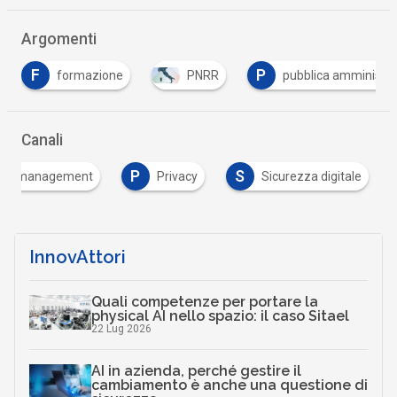
Argomenti
F
P
formazione
PNRR
pubblica amministra
Canali
P
S
ata management
Privacy
Sicurezza digitale
InnovAttori
Quali competenze per portare la
physical AI nello spazio: il caso Sitael
22 Lug 2026
AI in azienda, perché gestire il
cambiamento è anche una questione di