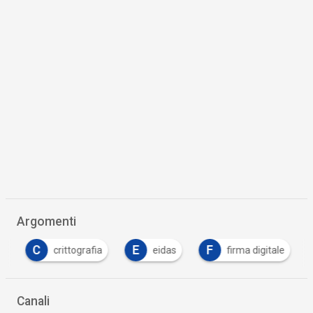
Argomenti
C
E
F
crittografia
eidas
firma digitale
Canali