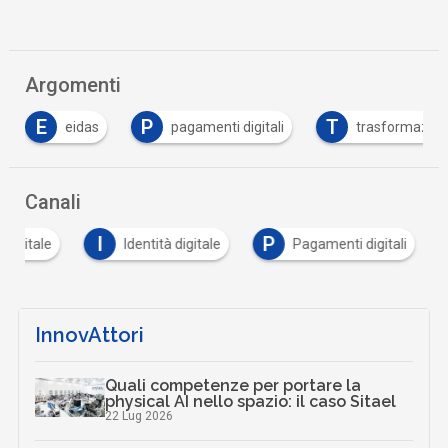
Argomenti
E
P
T
eidas
pagamenti digitali
trasformazione
Canali
I
P
 digitale
Identità digitale
Pagamenti digitali
InnovAttori
Quali competenze per portare la
physical AI nello spazio: il caso Sitael
22 Lug 2026