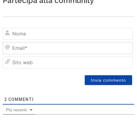
Partecipa alla community
N
Em
Sit
we
2
COMMENTI
Più recenti