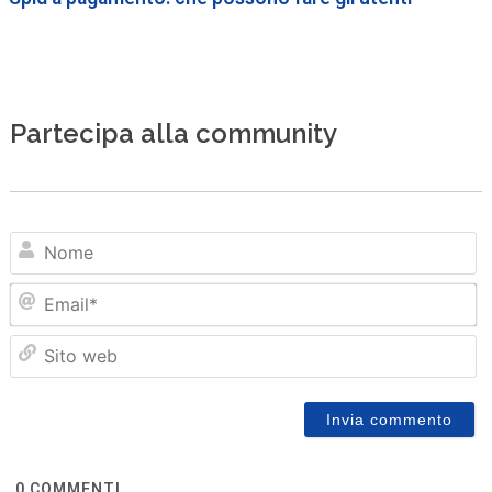
Partecipa alla community
N
Em
Sit
we
0
COMMENTI