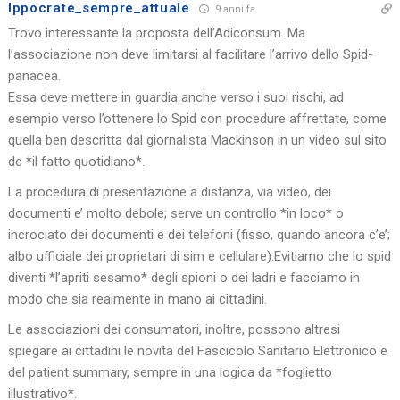
Ippocrate_sempre_attuale
9 anni fa
Trovo interessante la proposta dell’Adiconsum. Ma
l’associazione non deve limitarsi al facilitare l’arrivo dello Spid-
panacea.
Essa deve mettere in guardia anche verso i suoi rischi, ad
esempio verso l’ottenere lo Spid con procedure affrettate, come
quella ben descritta dal giornalista Mackinson in un video sul sito
de *il fatto quotidiano*.
La procedura di presentazione a distanza, via video, dei
documenti e’ molto debole; serve un controllo *in loco* o
incrociato dei documenti e dei telefoni (fisso, quando ancora c’e’;
albo ufficiale dei proprietari di sim e cellulare).Evitiamo che lo spid
diventi *l’apriti sesamo* degli spioni o dei ladri e facciamo in
modo che sia realmente in mano ai cittadini.
Le associazioni dei consumatori, inoltre, possono altresi
spiegare ai cittadini le novita del Fascicolo Sanitario Elettronico e
del patient summary, sempre in una logica da *foglietto
illustrativo*.