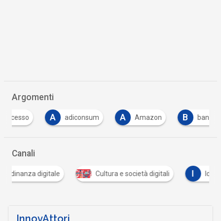
Argomenti
A
A
B
B
adiconsum
Amazon
banche
Canali
I
ale
Cultura e società digitali
Identità digitale
InnovAttori