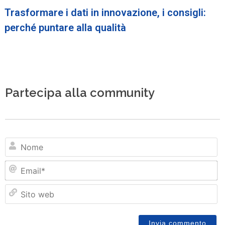
Trasformare i dati in innovazione, i consigli:
perché puntare alla qualità
Partecipa alla community
N
Em
Si
w