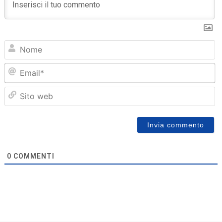
N
Em
Sit
we
0
COMMENTI