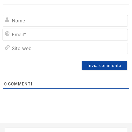
N
Em
Sit
we
0
COMMENTI