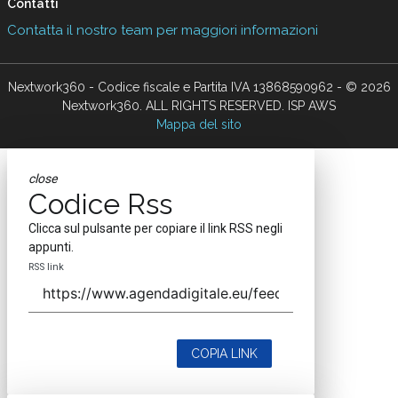
Contatti
Contatta il nostro team per maggiori informazioni
Nextwork360 - Codice fiscale e Partita IVA 13868590962 - © 2026
Nextwork360. ALL RIGHTS RESERVED. ISP AWS
Mappa del sito
close
Codice Rss
Clicca sul pulsante per copiare il link RSS negli
appunti.
RSS link
COPIA LINK