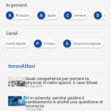
Argomenti
A
C
D
Amazon
apple
camera
data
Canali
P
S
 e società digitali
Privacy
Sicurezza digitale
InnovAttori
Quali competenze per portare la
physical AI nello spazio: il caso Sitael
22 Lug 2026
AI in azienda, perché gestire il
cambiamento è anche una questione di
sicurezza
10 Lug 2026