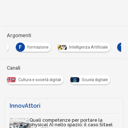
Argomenti
F
T
formazione
Intelligenza Artificiale
tras
Canali
Cultura e società digitali
Scuola digitale
InnovAttori
Quali competenze per portare la
physical AI nello spazio: il caso Sitael