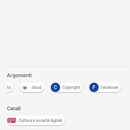
Argomenti
C
F
g data
cloud
Copyright
facebook
Canali
Cultura e società digitali