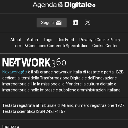
Ecosistemi travel-tech: startup, AI e
nuovi modelli per il turismo
15 Giu 2026
L’IA nel turismo corre, ma non per tutti:
la mappa italiana e globale
08 Mag 2026
Vedi tutti gli approfondimenti >
Seguici
About
Autori
Tags
Rss Feed
Privacy e Cookie Policy
Terms&Conditions Contenuti Specialistici
Cookie Center