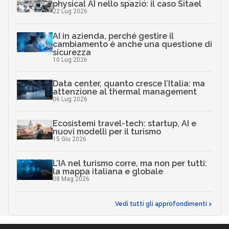
Canali
C
Cittadinanza digitale
competenze digitali
Cultura e società digitali
Scuola digitale
InnovAttori
Quali competenze per portare la
physical AI nello spazio: il caso Sitael
22 Lug 2026
AI in azienda, perché gestire il
cambiamento è anche una questione di
sicurezza
10 Lug 2026
Data center, quanto cresce l’Italia: ma
attenzione al thermal management
06 Lug 2026