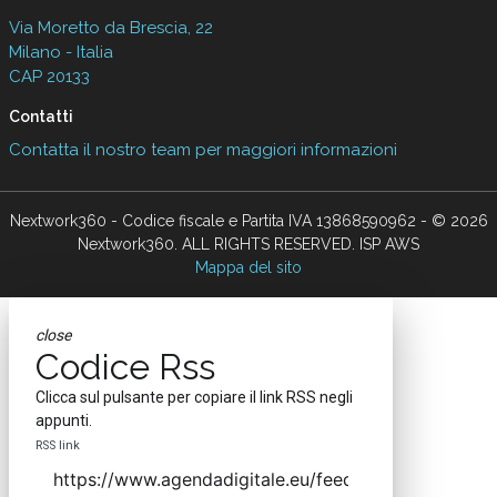
Nextwork360
è il più grande network in Italia di testate e portali B2B
dedicati ai temi della Trasformazione Digitale e dell’Innovazione
Imprenditoriale. Ha la missione di diffondere la cultura digitale e
imprenditoriale nelle imprese e pubbliche amministrazioni italiane.
Testata registrata al Tribunale di Milano, numero registrazione 1927.
Testata scientifica ISSN 2421-4167
Indirizzo
Via Moretto da Brescia, 22
Milano - Italia
CAP 20133
Contatti
Contatta il nostro team per maggiori informazioni
Nextwork360 - Codice fiscale e Partita IVA 13868590962 - © 2026