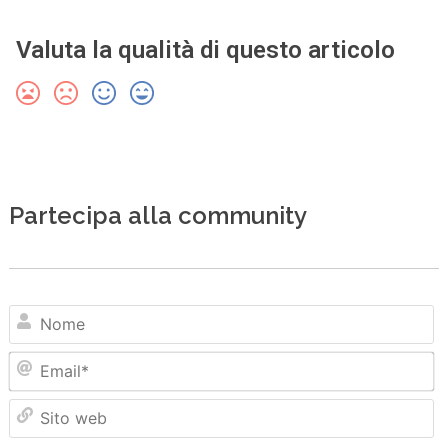
Valuta la qualità di questo articolo
Partecipa alla community
N
Em
Sit
we