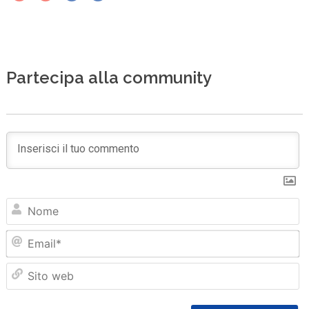
Partecipa alla community
N
Em
Sit
we