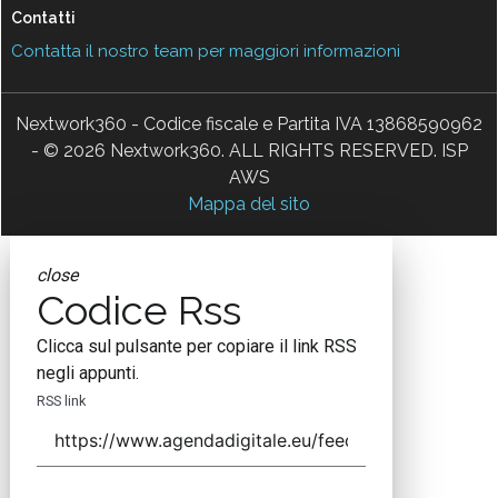
Contatti
Contatta il nostro team per maggiori informazioni
Nextwork360 - Codice fiscale e Partita IVA 13868590962
- © 2026 Nextwork360. ALL RIGHTS RESERVED. ISP
AWS
Mappa del sito
close
Codice Rss
Clicca sul pulsante per copiare il link RSS
negli appunti.
RSS link