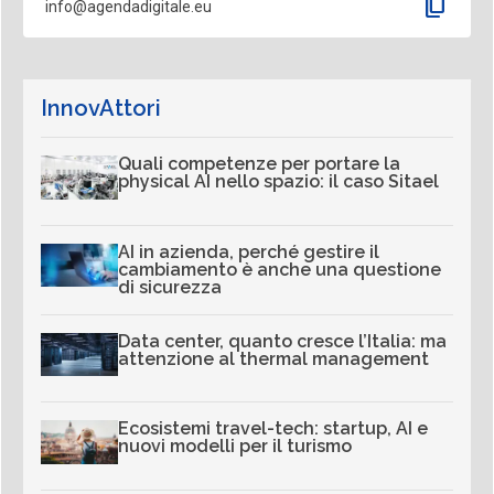
content_copy
info@agendadigitale.eu
InnovAttori
Quali competenze per portare la
physical AI nello spazio: il caso Sitael
AI in azienda, perché gestire il
cambiamento è anche una questione
di sicurezza
Data center, quanto cresce l’Italia: ma
attenzione al thermal management
Ecosistemi travel-tech: startup, AI e
nuovi modelli per il turismo