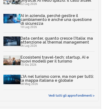
physical AI nello spazio: il caso Sitael
22 Lug 2026
AI in azienda, perché gestire il
cambiamento è anche una questione
di sicurezza
10 Lug 2026
Data center, quanto cresce l’Italia: ma
attenzione al thermal management
06 Lug 2026
Ecosistemi travel-tech: startup, AI e
nuovi modelli per il turismo
15 Giu 2026
L’IA nel turismo corre, ma non per tutti:
la mappa italiana e globale
08 Mag 2026
Vedi tutti gli approfondimenti >