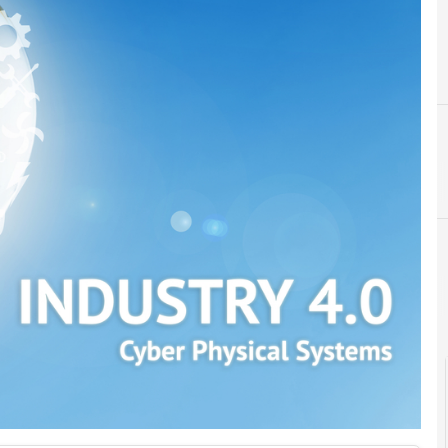
C
D
competence center
digital innovation hub
C
competenze digitali
Cultura e s