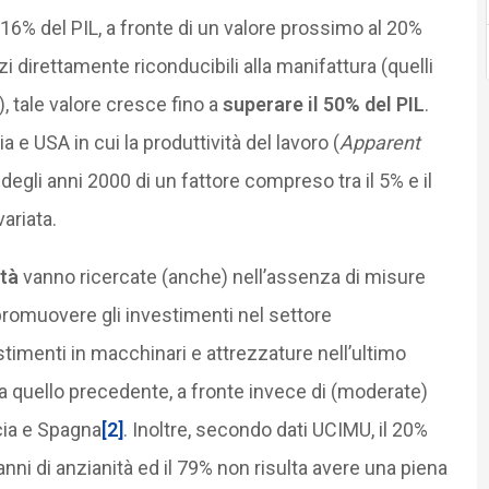
il 16% del PIL, a fronte di un valore prossimo al 20%
 direttamente riconducibili alla manifattura (quelli
 tale valore cresce fino a
superare il 50% del PIL
.
e USA in cui la produttività del lavoro (
Apparent
i degli anni 2000 di un fattore compreso tra il 5% e il
ariata.
ità
vanno ricercate (anche) nell’assenza di misure
 promuovere gli investimenti nel settore
timenti in macchinari e attrezzature nell’ultimo
to a quello precedente, a fronte invece di (moderate)
ncia e Spagna
[2]
. Inoltre, secondo dati UCIMU, il 20%
anni di anzianità ed il 79% non risulta avere una piena