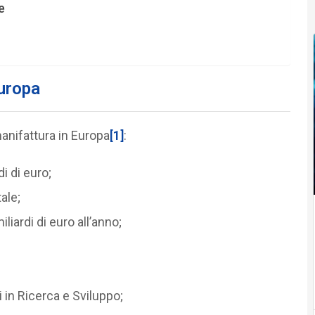
e
Europa
anifattura in Europa
[1]
:
i di euro;
ale;
liardi di euro all’anno;
i in Ricerca e Sviluppo;