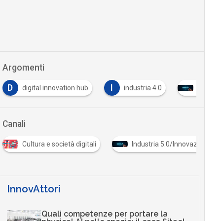
Argomenti
I
P
P
industria 4.0
industry 4.0
pil
pm
Canali
ocietà digitali
Industria 5.0/Innovazione in azienda
InnovAttori
Quali competenze per portare la