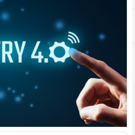
B
big data