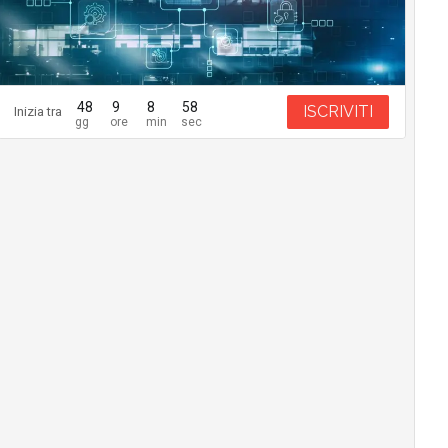
48
9
8
57
ISCRIVITI
Inizia tra