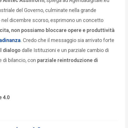
e Anitec Assinform
, spiega ad Agendadigitale.eu
dustriale del Governo, culminate nella grande
no nel dicembre scorso, esprimono un concetto
cita, non possiamo bloccare opere e produttività
tadinanza
. Credo che il messaggio sia arrivato forte
l dialogo
dalle Istituzioni e un parziale cambio di
 di bilancio, con
parziale reintroduzione di
 4.0