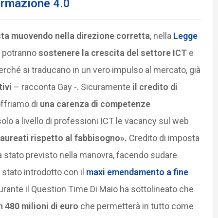
ormazione 4.0
sta muovendo nella direzione corretta
, nella
Legge
 potranno
sostenere la crescita del settore ICT
e
erché si traducano in un vero impulso al mercato, già
tivi
– racconta Gay -. Sicuramente
il credito di
offriamo di
una carenza di competenze
solo a livello di professioni ICT le vacancy sul web
aureati rispetto al fabbisogno».
Credito di imposta
a stato previsto nella manovra, facendo sudare
 stato introdotto con il
maxi emendamento a fine
durante il Question Time Di Maio ha sottolineato che
 480 milioni di euro
che permetterà in tutto come