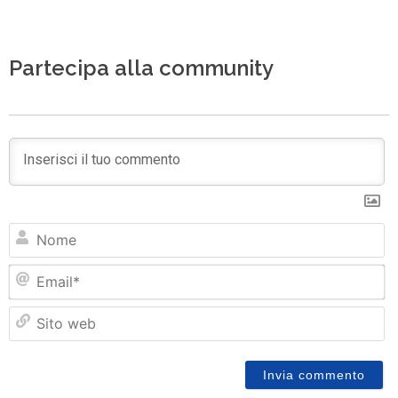
Partecipa alla community
N
Em
Si
w