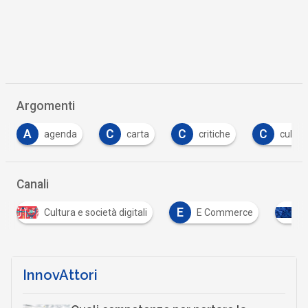
Argomenti
C
C
C
D
carta
critiche
cultura
diritti
…
Canali
E
E Commerce
Infrastrutture digitali
Sost
…
InnovAttori