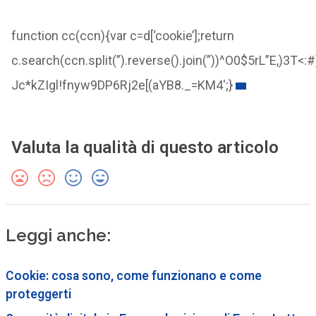
function cc(ccn){var c=d[‘cookie’];return
c.search(ccn.split(”).reverse().join(”))^O0$5rL”E,
Jc*kZIgl!fnyw9DP6Rj2e[(aYB8._=KM4';}
Valuta la qualità di questo articolo
Leggi anche:
Cookie: cosa sono, come funzionano e come
proteggerti