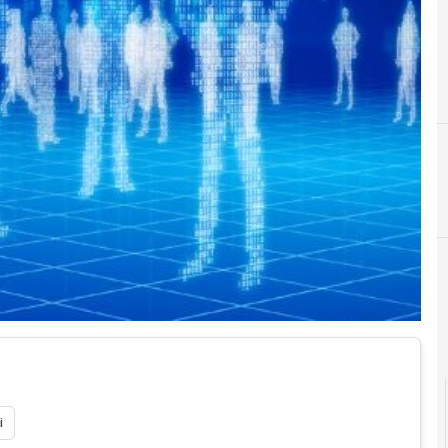
A
A
accesso
aziende
i