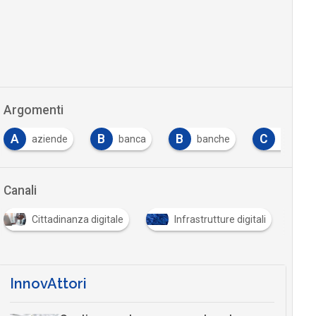
Argomenti
B
B
C
C
banca
banche
carta
costi
Canali
Cittadinanza digitale
Infrastrutture digitali
InnovAttori