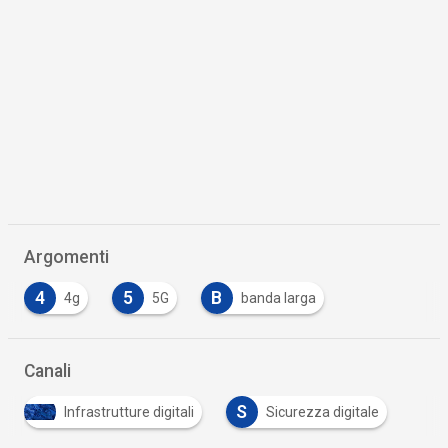
Argomenti
4
5
B
4g
5G
banda larga
Canali
S
Infrastrutture digitali
Sicurezza digitale