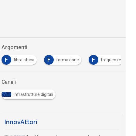
Argomenti
F
F
F
fibra ottica
formazione
frequenze
Canali
Infrastrutture digitali
InnovAttori