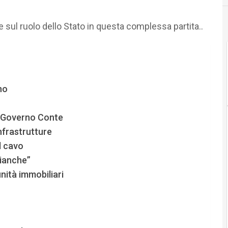
 e sul ruolo dello Stato in questa complessa partita..
no
el Governo Conte
infrastrutture
l cavo
bianche”
unità immobiliari