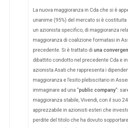
La nuova maggioranza in Cda che si è appe
unanime (95%) del mercato si è costituita 
un azionista specifico, di maggioranza relat
maggioranza di coalizione formatasi in Ass
precedente. Si è trattato di
una converge
dibattito condotto nel precedente Cda e int
azionista Asati che rappresenta i dipendent
maggioranza e l’esito plebiscitario in Ass
immaginare ad una “
public company
”: sa
maggioranza stabile, Vivendi, con il suo 2
apprezzabile in azionisti esteri che invest
perdite del titolo che ha dovuto sopportare 