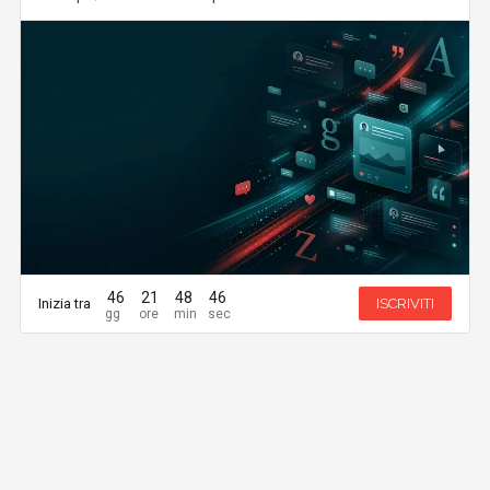
46
21
48
45
Inizia tra
ISCRIVITI