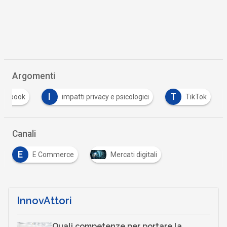
Argomenti
I
T
acebook
impatti privacy e psicologici
TikTok
Canali
E
E Commerce
Mercati digitali
InnovAttori
Quali competenze per portare la