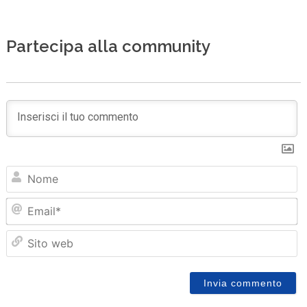
Partecipa alla community
N
Em
Sit
we