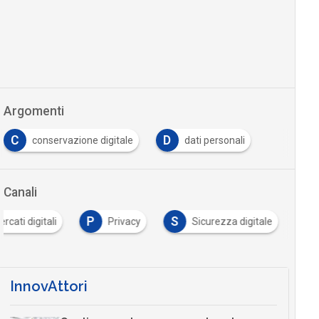
Argomenti
C
D
conservazione digitale
dati personali
Canali
P
S
rcati digitali
Privacy
Sicurezza digitale
InnovAttori