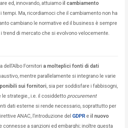
vare ed, innovando, attuiamo
il cambiamento
i tempi. Ma, ricordiamoci che il cambiamento non ha
quanto cambiano le normative ed il business è sempre
e i trend di mercato che si evolvono velocemente.
 dell’Albo Fornitori
a molteplici fonti di dati
austivo, mentre parallelamente si integrano le varie
onibili sui fornitori
, sia per soddisfare i fabbisogni,
e strategie., i.e. il cosiddetto
procurement
fonti dati esterne si rende necessario, soprattutto per
direttive ANAC, l’introduzione del
GDPR
e
il nuovo
ure connesse a sanzioni ed embarghi; inoltre questa