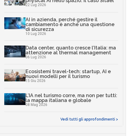
physical AI nello spazio: il caso Sitael
22 Lug 2026
AI in azienda, perché gestire il
cambiamento è anche una questione
di sicurezza
10 Lug 2026
Data center, quanto cresce l’Italia: ma
attenzione al thermal management
06 Lug 2026
Ecosistemi travel-tech: startup, AI e
nuovi modelli per il turismo
15 Giu 2026
L’IA nel turismo corre, ma non per tutti:
la mappa italiana e globale
08 Mag 2026
Vedi tutti gli approfondimenti >