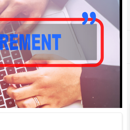
C
E
consip
e