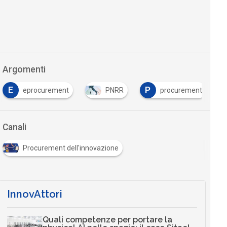
Argomenti
P
T
procurement
PNRR
procurement
tracci
Canali
Procurement dell'innovazione
InnovAttori
Quali competenze per portare la