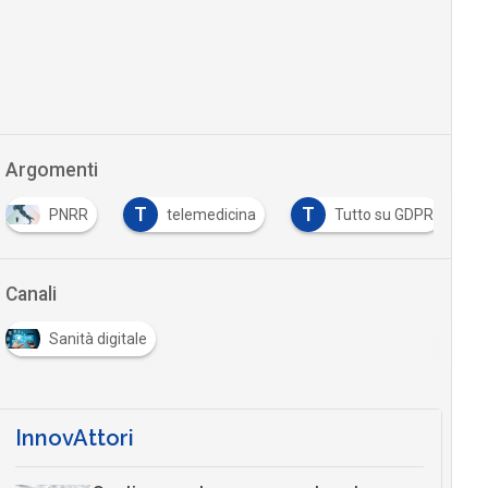
Sanità digitale
InnovAttori
Quali competenze per portare la
physical AI nello spazio: il caso Sitael
22 Lug 2026
AI in azienda, perché gestire il
cambiamento è anche una questione
di sicurezza
10 Lug 2026
Data center, quanto cresce l’Italia: ma
attenzione al thermal management
06 Lug 2026
Ecosistemi travel-tech: startup, AI e
nuovi modelli per il turismo