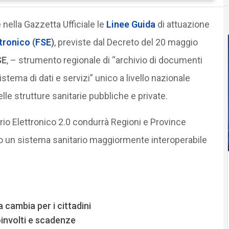
nella Gazzetta Ufficiale le
Linee Guida
di attuazione
ttronico
(
FSE
)
, previste dal Decreto del 20 maggio
SE
, – strumento regionale di “archivio di documenti
istema di dati e servizi” unico a livello nazionale
 delle strutture sanitarie pubbliche e private.
io Elettronico 2.0 condurrà Regioni e Province
 un sistema sanitario maggiormente interoperabile
 cambia per i cittadini
coinvolti e scadenze
tario Elettronico 2.0