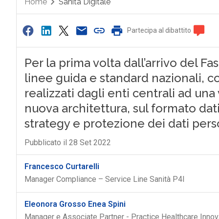
Partecipa al dibattito
0
Per la prima volta dall’arrivo del F
linee guida e standard nazionali, c
realizzati dagli enti centrali ad una 
nuova architettura, sul formato dat
strategy e protezione dei dati pers
Pubblicato il 28 Set 2022
Francesco Curtarelli
Manager Compliance – Service Line Sanità P4I
F
F
F
fascicolo sanitario elettronico
firma digitale
Eleonora Grosso Enea Spini
Manager e Associate Partner - Practice Healthcare Innov