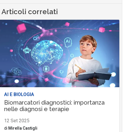
AI E BIOLOGIA
Biomarcatori diagnostici: importanza
nelle diagnosi e terapie
12 Set 2025
di
Mirella Castigli
Condividi
WHITEPAPER
Fatturazione Elettronica Internazionale:
come semplificare e automatizzare il
business oltre le frontiere, superando le
differenze normative
27 Mag 2025