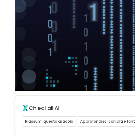
Chiedi all'AI
Riassumi questo articolo
Approfondisci con altre font