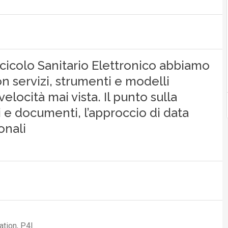
ascicolo Sanitario Elettronico abbiamo
on servizi, strumenti e modelli
velocità mai vista. Il punto sulla
i e documenti, l’approccio di data
onali
M
fse
Intelligenza Artificiale
Machine Learning
ation, P4I