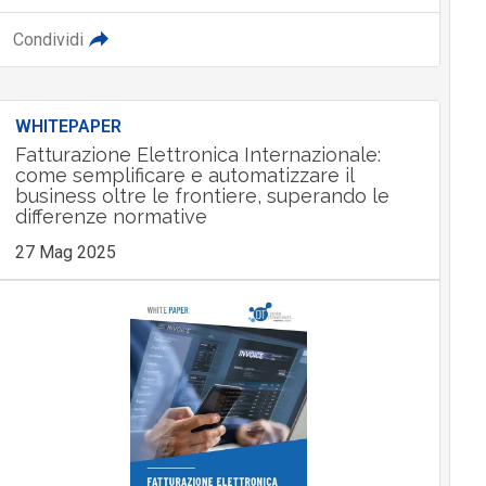
Scaricalo gratis!
DOWNLOAD