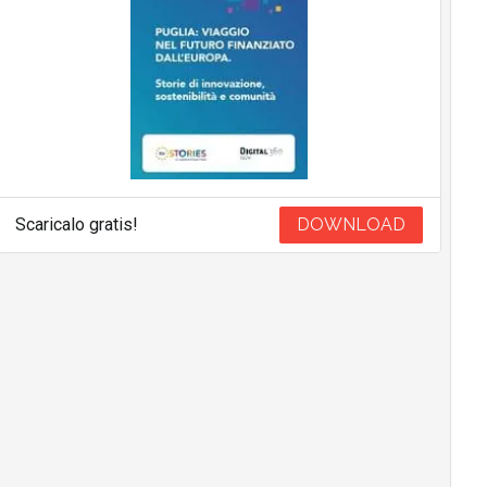
Scaricalo gratis!
DOWNLOAD
Argomenti
T
T
PNRR
telemedicina
Tutto su GDPR
Canali