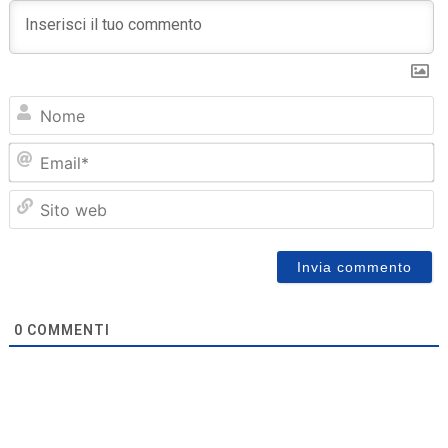
N
Em
Sit
we
0
COMMENTI