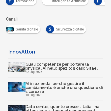
I
I
Intelligenza Artificiale
internet delle cose
…
Canali
S
Sanità digitale
Sicurezza digitale
InnovAttori
Quali competenze per portare la
physical AI nello spazio: il caso Sitael
22 Lug 2026
AI in azienda, perché gestire il
cambiamento è anche una questione di
sicurezza
10 Lug 2026
Data center, quanto cresce l’Italia: ma
attenzione al thermal management