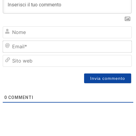
N
Em
Sit
we
0
COMMENTI