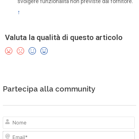
svolgere funzionalità non previste dal fornitore.
↑
Valuta la qualità di questo articolo
Partecipa alla community
N
Em