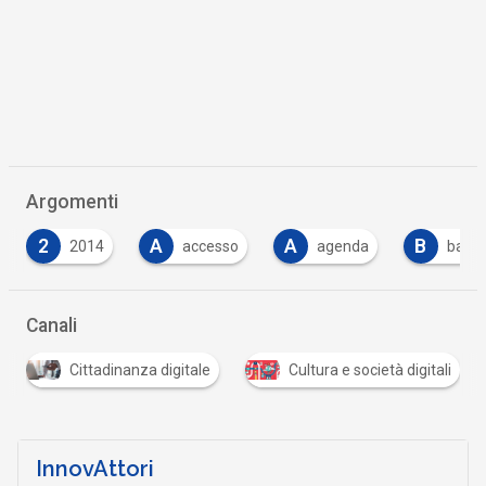
Argomenti
2
A
A
B
2014
accesso
agenda
bassa
Canali
Cittadinanza digitale
Cultura e società digitali
InnovAttori