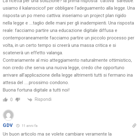
La ricetta per una soluzione? la prima risposta “cattiva” sarebbe:
usiamo il kalanscicof per obbligare l’adeguamento alla legge. Una
risposta un po meno cattiva: inseriamo un project plan rigido
nella legge e ….taglio delle mani per gli inadempienti. Una risposta
reale: facciamo partire una educazione digitale diffusa e
contemporaneamente facciamo partire un piccolo processo per
volta, in un certo tempo si creerà una massa critica e si
scatenerà un effetto valanga.
Contrariamente al mio atteggiamento naturalmente ottimistico,
non credo che serva una nuova legge, credo che opportuno
arrivare all’applicazione della legge altrimenti tutti si fermano ina
attesa del …..prossimo condono.
Buona fortuna digitale a tutti noi!
Rispondi
0
GDV
11 anni fa
Un buon articolo ma se volete cambiare veramente la