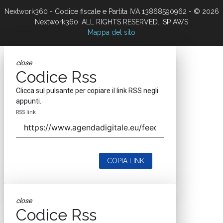
Nextwork360 - Codice fiscale e Partita IVA 13868590962 - © 2026
Nextwork360. ALL RIGHTS RESERVED. ISP AWS
Mappa del sito
close
Codice Rss
Clicca sul pulsante per copiare il link RSS negli
appunti.
RSS link
COPIA LINK
close
Codice Rss