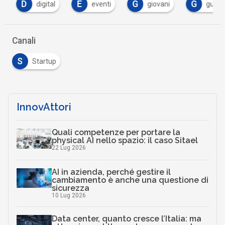
D
E
G
G
digital
eventi
giovani
guida
Canali
S
Startup
InnovAttori
Quali competenze per portare la
physical AI nello spazio: il caso Sitael
22 Lug 2026
AI in azienda, perché gestire il
cambiamento è anche una questione di
sicurezza
10 Lug 2026
Data center, quanto cresce l’Italia: ma