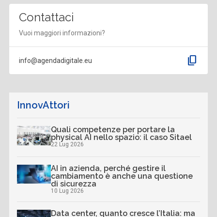
Contattaci
Vuoi maggiori informazioni?
content_copy
info@agendadigitale.eu
InnovAttori
Quali competenze per portare la
physical AI nello spazio: il caso Sitael
22 Lug 2026
AI in azienda, perché gestire il
cambiamento è anche una questione
di sicurezza
10 Lug 2026
Data center, quanto cresce l’Italia: ma