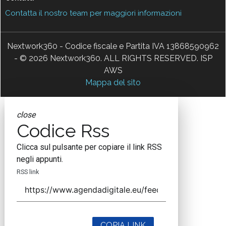
Contatta il nostro team per maggiori informazioni
Nextwork360 - Codice fiscale e Partita IVA 13868590962
- © 2026 Nextwork360. ALL RIGHTS RESERVED. ISP
AWS
Mappa del sito
close
Codice Rss
Clicca sul pulsante per copiare il link RSS
negli appunti.
RSS link
COPIA LINK