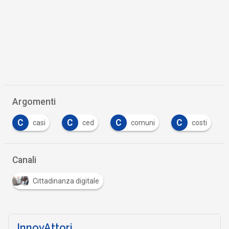
Argomenti
C
C
C
I
ced
comuni
costi
imprese
Canali
Cittadinanza digitale
InnovAttori