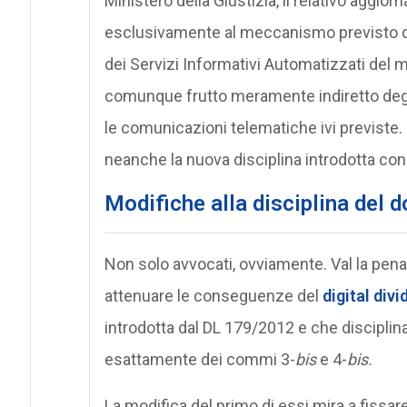
Ministero della Giustizia, il relativo agg
esclusivamente al meccanismo previsto dal
dei Servizi Informativi Automatizzati del 
comunque frutto meramente indiretto degli 
le comunicazioni telematiche ivi previste. 
neanche la nuova disciplina introdotta con 
Modifiche alla disciplina del d
Non solo avvocati, ovviamente. Val la pena 
attenuare le conseguenze del
digital divi
introdotta dal DL 179/2012 e che disciplina i
esattamente dei commi 3-
bis
e 4-
bis.
La modifica del primo di essi mira a fissar