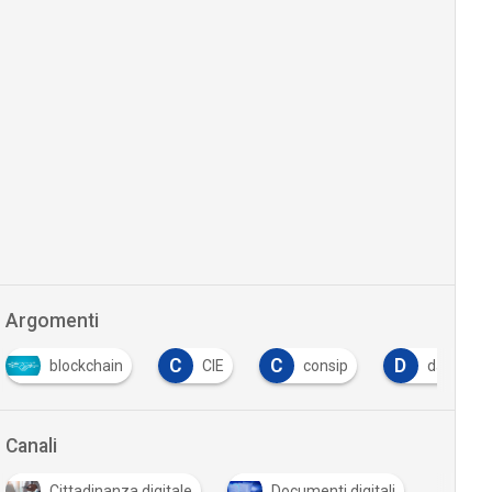
Argomenti
C
C
D
blockchain
CIE
consip
dati pers
Canali
Cittadinanza digitale
Documenti digitali