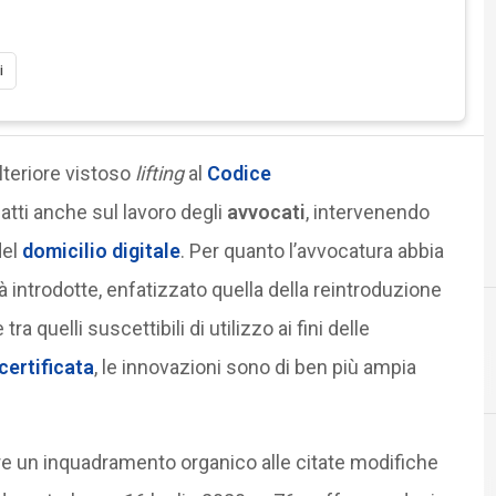
i
lteriore vistoso
lifting
al
Codice
tti anche sul lavoro degli
avvocati
, intervenendo
del
domicilio digitale
. Per quanto l’avvocatura abbia
 introdotte, enfatizzato quella della reintroduzione
ra quelli suscettibili di utilizzo ai fini delle
certificata
, le innovazioni sono di ben più ampia
Agid Agenzia per l'Italia Digitale
re un inquadramento organico alle citate modifiche