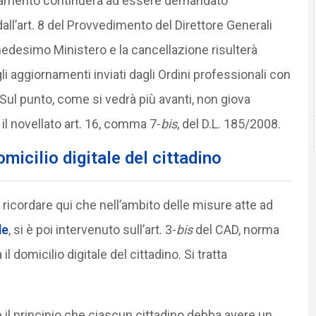
iornamento continuerà ad essere demandato
l’art. 8 del Provvedimento del Direttore Generali
medesimo Ministero e la cancellazione risulterà
aggiornamenti inviati dagli Ordini professionali con
Sul punto, come si vedrà più avanti, non giova
il novellato art. 16, comma 7-
bis
, del D.L. 185/2008.
omicilio digitale del cittadino
ricordare qui che nell’ambito delle misure atte ad
de
, si è poi intervenuto sull’art. 3-
bis
del CAD, norma
l domicilio digitale del cittadino. Si tratta
e il principio che ciascun cittadino debba avere un