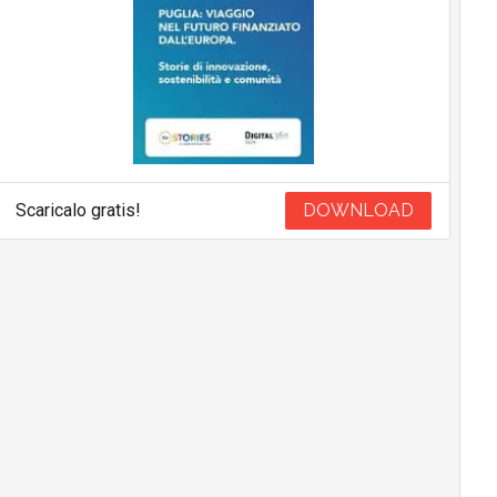
Scaricalo gratis!
DOWNLOAD