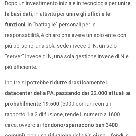
Dopo un investimento iniziale in tecnologia per
unire
le basi dati
, in attività per
unire gli uffici e le
funzioni
, in “battaglie” personali per le
responsabilità, è chiaro che avere un solo ente con
più persone, una sola sede invece di N, un solo
“server” invece di N, una sola gestione invece di N è
più efficiente.
Inoltre si potrebbe
ridurre drasticamente i
datacenter della PA
,
passando dai 22.000 attuali ai
probabilmente 19.500
(5000 comuni con un
rapporto 1 a 3 di fusione, rende il numero a 1600
circa, ovvero
si fondono/spariscono ben 3400
comuni
), con una
riduzione del 15% circa
. I fondi in