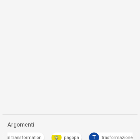
Argomenti
T
nsformation
pagopa
trasformazione digitale