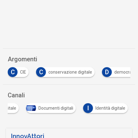
Argomenti
C
D
D
conservazione digitale
democrazia
dom
Canali
I
 digitale
Documenti digitali
Identità digitale
InnovAttori