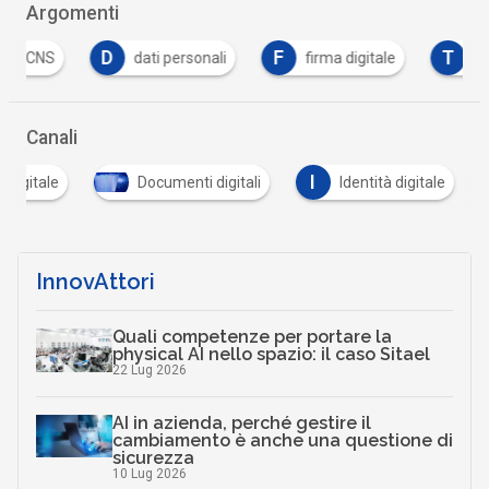
Argomenti
D
F
T
dati personali
firma digitale
trasformazi
Canali
I
 digitale
Documenti digitali
Identità digitale
InnovAttori
Quali competenze per portare la
physical AI nello spazio: il caso Sitael
22 Lug 2026
AI in azienda, perché gestire il
cambiamento è anche una questione di
sicurezza
10 Lug 2026